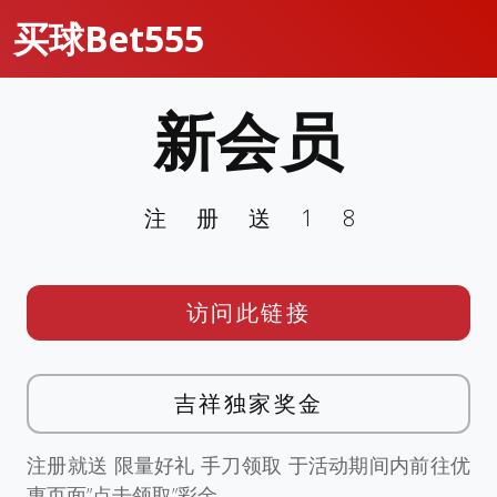
买球Bet555
新会员
注册送18
访问此链接
吉祥独家奖金
注册就送 限量好礼 手刀领取 于活动期间内前往优
惠页面”点击领取”彩金。