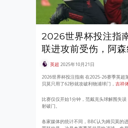
2026世界杯投注指
联进攻前受伤，阿森
英超
2025年10月21日
2026世界杯投注指南 在2025-26赛季
贝莫只用了62秒就攻破利物浦球门，
吉祥
比赛仅仅开始1分钟，范戴克头球解围失误
射破门。
各家媒体的统计不同，BBC认为姆贝莫的进