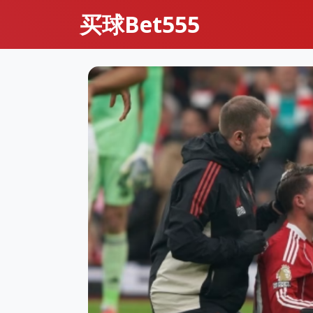
买球Bet555