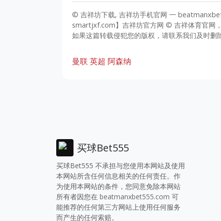
© 吉祥坊下载, 吉祥坊手机官网 一 beatmanxb
smartjxf.com】吉祥坊官方网 © 吉祥体育官
如果这篇转载侵犯您的版权，请联系我们及时删
曼联
英超
阿森纳
买球Bet555
买球Bet555 不承担与您使用本网站及使用
本网站所含任何信息相关的任何责任。作
为使用本网站的条件，您同意免除本网站
所有者因您在
beatmanxbet555.com
可
能推荐的任何第三方网站上使用任何服务
而产生的任何索赔。