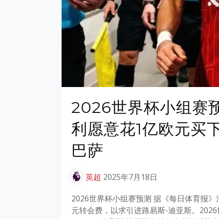
2026世界杯小组赛
利愿意花1亿欧元买
巴萨
英超
2025年7月18日
2026世界杯小组赛预测 据《每日体育报
元转会费，以求引进路易斯-迪亚斯。202