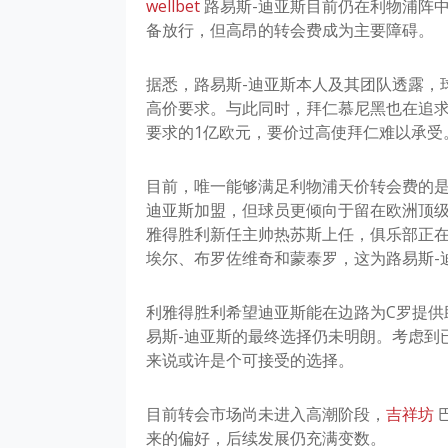
wellbet
路易斯-迪亚斯目前仍在利物浦阵
备放行，但高昂的转会费成为主要障碍。
据悉，路易斯-迪亚斯本人及其团队透露，
高价要求。与此同时，拜仁慕尼黑也在追求
要求的1亿欧元，要价过高使拜仁难以承受
目前，唯一能够满足利物浦天价转会费的是
迪亚斯加盟，但球员更倾向于留在欧洲顶级
雅得胜利新任主帅热苏斯上任，俱乐部正在
埃尔、布罗佐维奇和蒙泰罗，这为路易斯-
利雅得胜利希望迪亚斯能在边路为C罗提供
易斯-迪亚斯的最终选择仍未明朗。考虑到
来说或许是个可接受的选择。
目前转会市场尚未进入高潮阶段，
吉祥坊
来的偏好，后续发展仍充满变数。