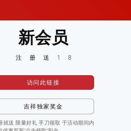
新会员
注册送18
访问此链接
吉祥独家奖金
册就送 限量好礼 手刀领取 于活动期间内
往优惠页面”点击领取”彩金。