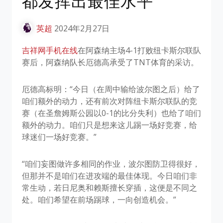
都发挥出最佳水平
英超
2024年2月27日
吉祥网手机在线
在阿森纳主场4-1打败纽卡斯尔联队
赛后，阿森纳队长厄德高承受了TNT体育的采访。
厄德高标明：“今日（在周中输给波尔图之后）给了
咱们额外的动力，还有前次对阵纽卡斯尔联队的竞
赛（在圣詹姆斯公园以0-1的比分失利）也给了咱们
额外的动力。咱们只是想来这儿踢一场好竞赛，给
球迷们一场好竞赛。”
“咱们妄图做许多相同的作业，波尔图防卫得很好，
但那并不是咱们在进攻端的最佳体现。今日咱们非
常生动，若日尼奥和赖斯擅长穿插，这便是不同之
处。咱们希望在前场踢球，一向创造机会。”