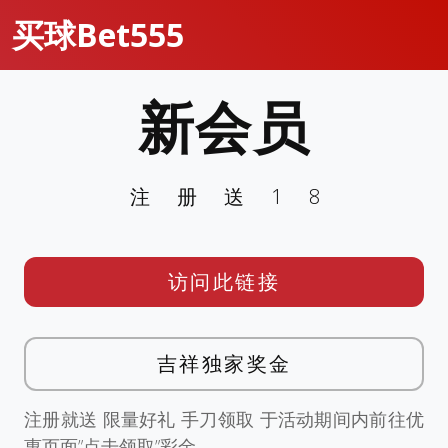
买球Bet555
新会员
注册送18
访问此链接
吉祥独家奖金
注册就送 限量好礼 手刀领取 于活动期间内前往优
惠页面”点击领取”彩金。