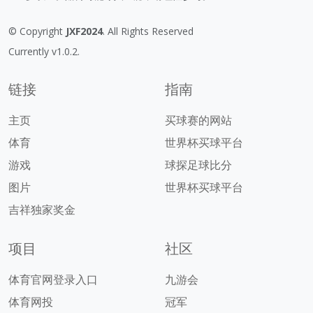
© Copyright
JXF2024
. All Rights Reserved
Currently v1.0.2.
链接
指南
主页
买球赛的网站
体育
世界杯买球平台
游戏
球探足球比分
图片
世界杯买球平台
吉祥独家奖金
项目
社区
体育官网登录入口
九游会
体育网投
冠军