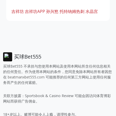
吉祥坊
吉祥坊APP
孙兴慜
托特纳姆热刺
水晶宫
买球Bet555
买球Bet555 不承担与您使用本网站及使用本网站所含任何信息相关
的任何责任。作为使用本网站的条件，您同意免除本网站所有者因您
在
beatmanxbet555.com
可能推荐的任何第三方网站上使用任何服
务而产生的任何索赔。
关联方披露：Sportsbook & Casino Review 可能会因访问体育博彩
网站而获得广告佣金。
18+岁以上。赌博可能令人上瘾，请理性参与。