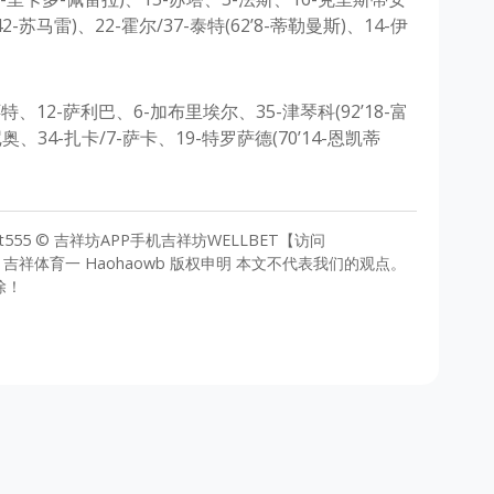
’42-苏马雷)、22-霍尔/37-泰特(62’8-蒂勒曼斯)、14-伊
怀特、12-萨利巴、6-加布里埃尔、35-津琴科(92’18-富
尼奥、34-扎卡/7-萨卡、19-特罗萨德(70’14-恩凯蒂
et555 © 吉祥坊APP手机吉祥坊WELLBET【访问
网，吉祥体育一 Haohaowb 版权申明 本文不代表我们的观点。
除！