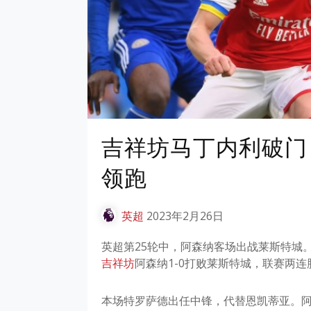
吉祥坊马丁内利破门 
领跑
英超
2023年2月26日
英超第25轮中，阿森纳客场出战莱斯特城
吉祥坊
阿森纳1-0打败莱斯特城，联赛两
本场特罗萨德出任中锋，代替恩凯蒂亚。阿