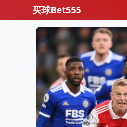
买球Bet555