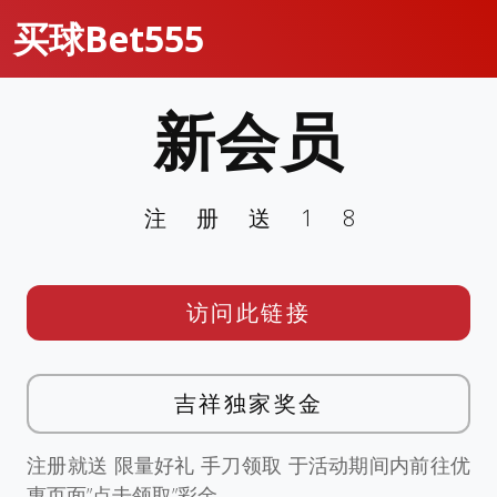
买球Bet555
新会员
注册送18
访问此链接
吉祥独家奖金
注册就送 限量好礼 手刀领取 于活动期间内前往优
惠页面”点击领取”彩金。