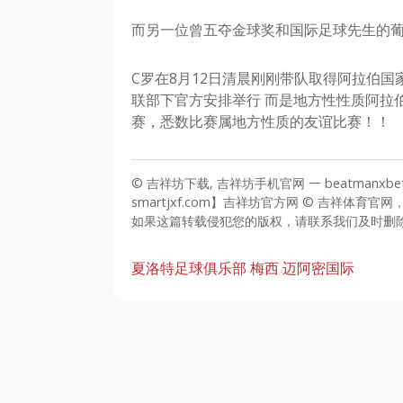
而另一位曾五夺金球奖和国际足球先生的葡
C罗在8月12日清晨刚刚带队取得阿拉伯
联部下官方安排举行 而是地方性性质阿拉
赛，悉数比赛属地方性质的友谊比赛！！
© 吉祥坊下载, 吉祥坊手机官网 一 beatmanxb
smartjxf.com】吉祥坊官方网 © 吉祥体育官
如果这篇转载侵犯您的版权，请联系我们及时删
夏洛特足球俱乐部
梅西
迈阿密国际