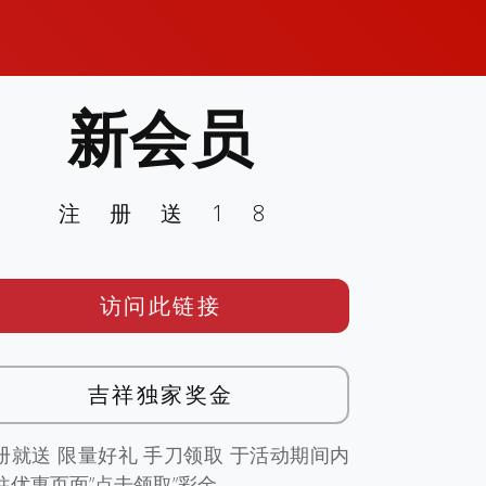
新会员
注册送18
访问此链接
吉祥独家奖金
册就送 限量好礼 手刀领取 于活动期间内
往优惠页面”点击领取”彩金。